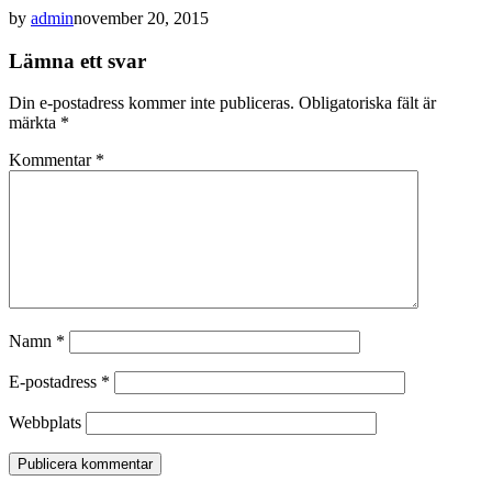
by
admin
november 20, 2015
Lämna ett svar
Din e-postadress kommer inte publiceras.
Obligatoriska fält är
märkta
*
Kommentar
*
Namn
*
E-postadress
*
Webbplats