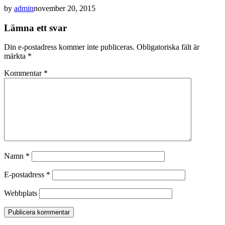
by
admin
november 20, 2015
Lämna ett svar
Din e-postadress kommer inte publiceras.
Obligatoriska fält är
märkta
*
Kommentar
*
Namn
*
E-postadress
*
Webbplats