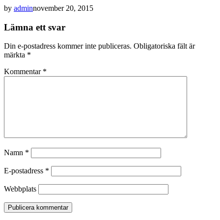
by
admin
november 20, 2015
Lämna ett svar
Din e-postadress kommer inte publiceras.
Obligatoriska fält är
märkta
*
Kommentar
*
Namn
*
E-postadress
*
Webbplats