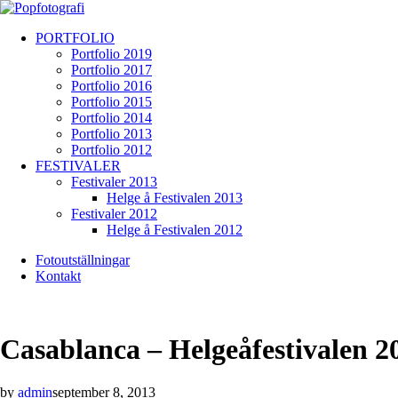
PORTFOLIO
Portfolio 2019
Portfolio 2017
Portfolio 2016
Portfolio 2015
Portfolio 2014
Portfolio 2013
Portfolio 2012
FESTIVALER
Festivaler 2013
Helge å Festivalen 2013
Festivaler 2012
Helge å Festivalen 2012
Fotoutställningar
Kontakt
Casablanca – Helgeåfestivalen 2
by
admin
september 8, 2013