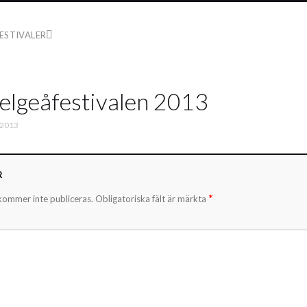
ESTIVALER
lgeåfestivalen 2013
 2013
R
*
kommer inte publiceras.
Obligatoriska fält är märkta