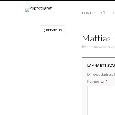
PORTFOLIO
F
PREVIOUS
Mattias 
by
admin
november 24
LÄMNA ETT SVA
Din e-postadress 
*
Kommentar