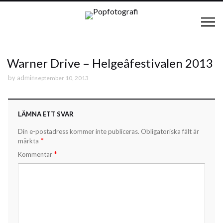
Warner Drive – Helgeåfestivalen 2013
by
admin
september 10, 2013
LÄMNA ETT SVAR
Din e-postadress kommer inte publiceras.
Obligatoriska fält är
*
märkta
*
Kommentar