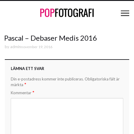
Pascal – Debaser Medis 2016
by
admin
november 19, 2016
LÄMNA ETT SVAR
Din e-postadress kommer inte publiceras.
Obligatoriska fält är
*
märkta
*
Kommentar