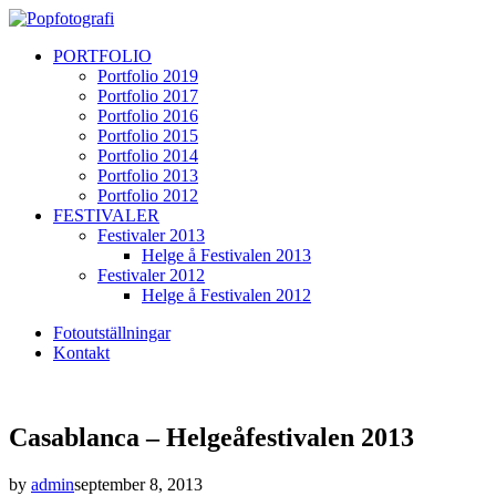
PORTFOLIO
Portfolio 2019
Portfolio 2017
Portfolio 2016
Portfolio 2015
Portfolio 2014
Portfolio 2013
Portfolio 2012
FESTIVALER
Festivaler 2013
Helge å Festivalen 2013
Festivaler 2012
Helge å Festivalen 2012
Fotoutställningar
Kontakt
Casablanca – Helgeåfestivalen 2013
by
admin
september 8, 2013